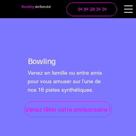
Bowling
de Bandol
04 94 29 34 34
Bowling
Venez en famille ou entre amis
pour vous amuser sur l'une de
nos 16 pistes synthétiques.
Venez fêter votre anniversaire !